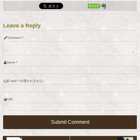
Leave a Reply
Comment
*
Name
*
E-mail
*
(公開されません)
URL